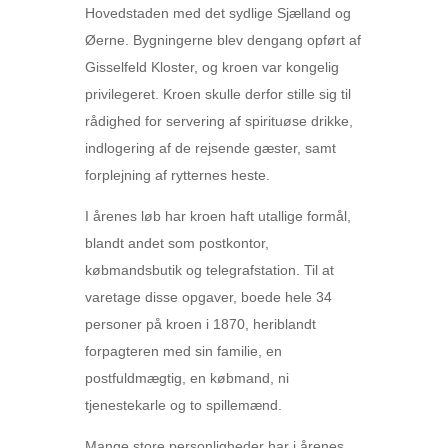
Hovedstaden med det sydlige Sjælland og
Øerne. Bygningerne blev dengang opført af
Gisselfeld Kloster, og kroen var kongelig
privilegeret. Kroen skulle derfor stille sig til
rådighed for servering af spirituøse drikke,
indlogering af de rejsende gæster, samt
forplejning af rytternes heste.
I årenes løb har kroen haft utallige formål,
blandt andet som postkontor,
købmandsbutik og telegrafstation. Til at
varetage disse opgaver, boede hele 34
personer på kroen i 1870, heriblandt
forpagteren med sin familie, en
postfuldmægtig, en købmand, ni
tjenestekarle og to spillemænd.
Mange store personligheder har i årenes