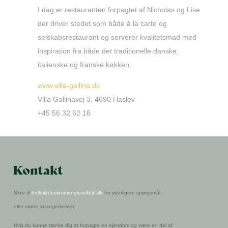
I dag er restauranten forpagtet af Nicholas og Lise
der driver stedet som både á la carte og
selskabsrestaurant og serverer kvalitetsmad med
inspiration fra både det traditionelle danske,
italienske og franske køkken.
www.villa-gallina.dk
Villa Gallinavej 3, 4690 Haslev
+45 56 32 62 16
Kontakt
Skriv til
hello@destinationgisselfeld.dk
for yderligere spørgsmål
eller større arrangementer.
Hvis du kunne tænke dig at forpagte en ejendom og være en del af