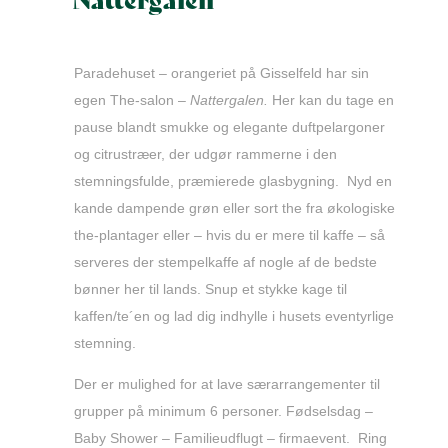
Paradehuset – orangeriet på Gisselfeld har sin
egen The-salon –
Nattergalen.
Her kan du tage en
pause blandt smukke og elegante duftpelargoner
og citrustræer, der udgør rammerne i den
stemningsfulde, præmierede glasbygning. Nyd en
kande dampende grøn eller sort the fra økologiske
the-plantager eller – hvis du er mere til kaffe – så
serveres der stempelkaffe af nogle af de bedste
bønner her til lands. Snup et stykke kage til
kaffen/te´en og lad dig indhylle i husets eventyrlige
stemning.
Der er mulighed for at lave særarrangementer til
grupper på minimum 6 personer. Fødselsdag –
Baby Shower – Familieudflugt – firmaevent. Ring